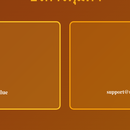

lue
support@